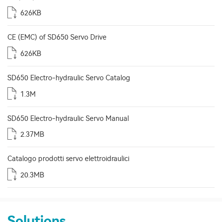
626KB
CE (EMC) of SD650 Servo Drive
626KB
SD650 Electro-hydraulic Servo Catalog
1.3M
SD650 Electro-hydraulic Servo Manual
2.37MB
Catalogo prodotti servo elettroidraulici
20.3MB
Solutions