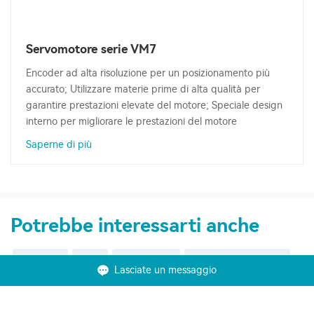
Servomotore serie VM7
Encoder ad alta risoluzione per un posizionamento più
accurato; Utilizzare materie prime di alta qualità per
garantire prestazioni elevate del motore; Speciale design
interno per migliorare le prestazioni del motore
Saperne di più
Potrebbe interessarti anche
AC Drive
VFD
Servo Drive
Solar Pump Inverter
Lasciate un messaggio
PLC
HMI
EV Controller