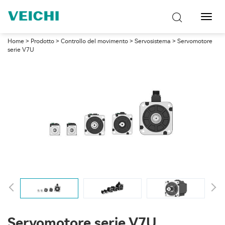
Attiva
navig
Home
>
Prodotto
>
Controllo del movimento
>
Servosistema
> Servomotore
serie V7U
Servomotore serie V7U