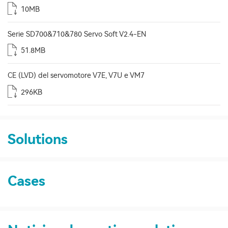
10MB
Serie SD700&710&780 Servo Soft V2.4-EN
51.8MB
CE (LVD) del servomotore V7E, V7U e VM7
296KB
Solutions
Cases